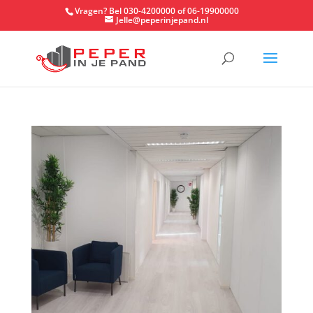
Vragen? Bel 030-4200000 of 06-19900000
Jelle@peperinjepand.nl