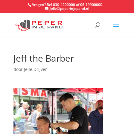
Vragen? Bel 030-4200000 of 06-19900000
Jelle@peperinjepand.nl
Jeff the Barber
door
Jelle.Drijver