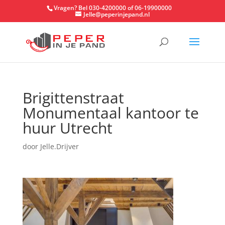
Vragen? Bel 030-4200000 of 06-19900000
Jelle@peperinjepand.nl
Brigittenstraat
Monumentaal kantoor te
huur Utrecht
door
Jelle.Drijver