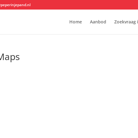
@peperinjepand.nl
Home
Aanbod
Zoekvraag 
Maps