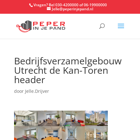
Vragen? Bel 030-4200000 of 06-19900000
Jelle@peperinjepand.nl
Bedrijfsverzamelgebouw
Utrecht de Kan-Toren
header
door
Jelle.Drijver