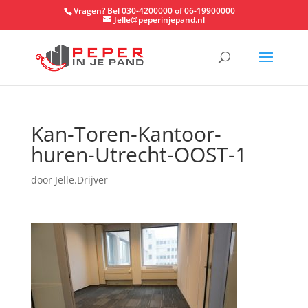
Vragen? Bel 030-4200000 of 06-19900000
Jelle@peperinjepand.nl
Kan-Toren-Kantoor-
huren-Utrecht-OOST-1
door
Jelle.Drijver