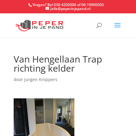
Vragen? Bel 030-4200000 of 06-19900000
Jelle@peperinjepand.nl
Van Hengellaan Trap
richting kelder
door
Jurgen Knippers