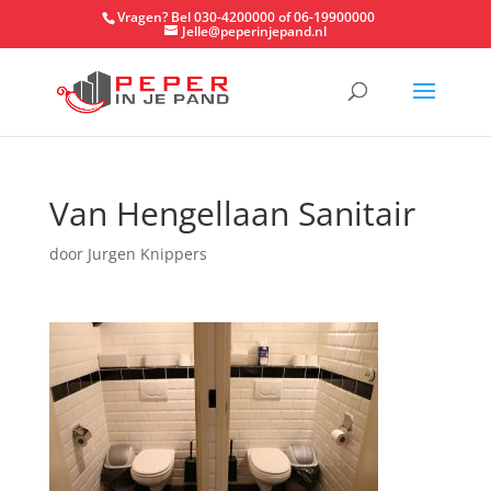
Vragen? Bel 030-4200000 of 06-19900000
Jelle@peperinjepand.nl
Van Hengellaan Sanitair
door
Jurgen Knippers