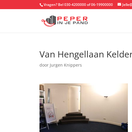
Vragen? Bel 030-4200000 of 06-19900000
Jelle
Van Hengellaan Kelde
door
Jurgen Knippers