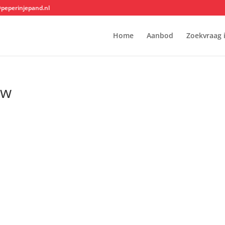
@peperinjepand.nl
Home
Aanbod
Zoekvraag 
uw