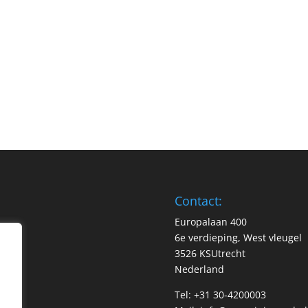
Contact:
Europalaan 400
6e verdieping, West vleugel
3526 KSUtrecht
Nederland
Tel: +31 30-4200003