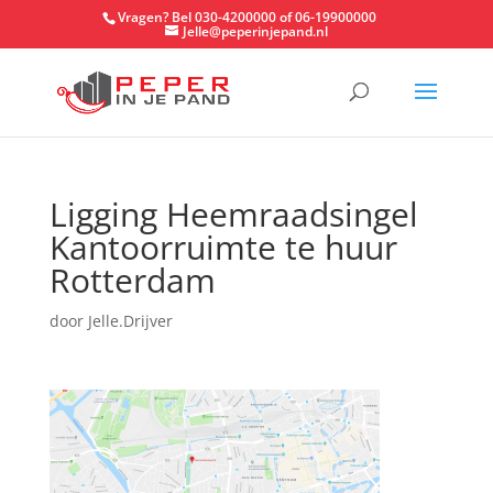
Vragen? Bel 030-4200000 of 06-19900000
Jelle@peperinjepand.nl
Ligging Heemraadsingel
Kantoorruimte te huur
Rotterdam
door
Jelle.Drijver