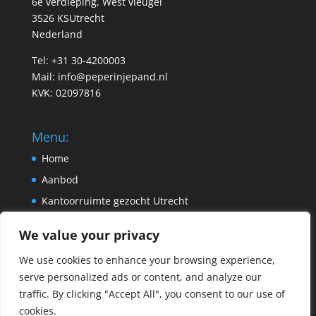
6e verdieping, West vleugel
3526 KSUtrecht
Nederland
Tel: +31 30-4200003
Mail:
info@peperinjepand.nl
KVK: 02097816
Menu:
Home
Aanbod
Kantoorruimte gezocht Utrecht
Pand aanbieden
We value your privacy
Contact
We use cookies to enhance your browsing experience,
serve personalized ads or content, and analyze our
traffic. By clicking "Accept All", you consent to our use of
cookies.